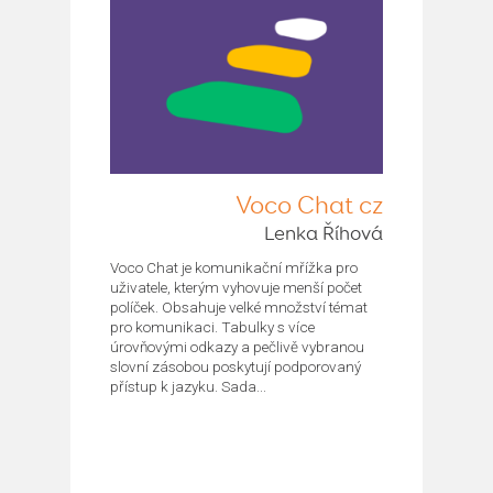
Voco Chat cz
Lenka Říhová
Voco Chat je komunikační mřížka pro
uživatele, kterým vyhovuje menší počet
políček. Obsahuje velké množství témat
pro komunikaci. Tabulky s více
úrovňovými odkazy a pečlivě vybranou
slovní zásobou poskytují podporovaný
přístup k jazyku. Sada...