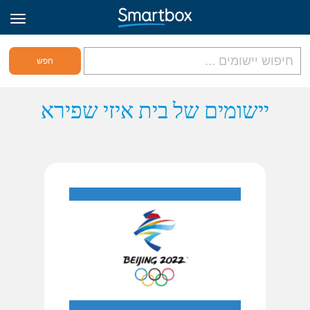
גריד אונליין
יישומים של בית איזי שפירא
היכנס
הירשם לאתר
Hebrew