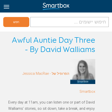
גריד אונליין
Awful Auntie Day Three
- By David Walliams
היכנס
הירשם לאתר
הפרופיל של Jessica MacRae -
Hebrew
Smartbox
Every day at 11am, you can listen one or part of David
Walliams’ stories, so sit down, take a break, and enjoy