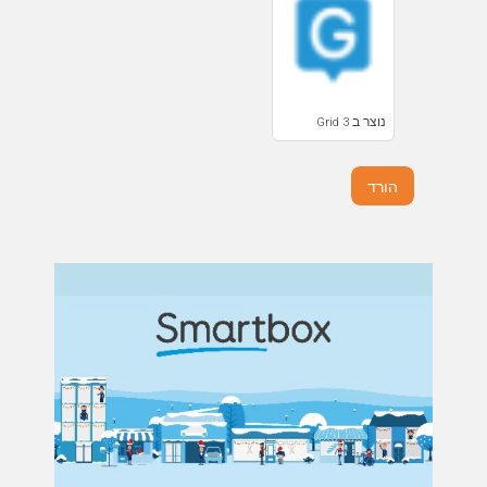
נוצר ב Grid 3
הורד