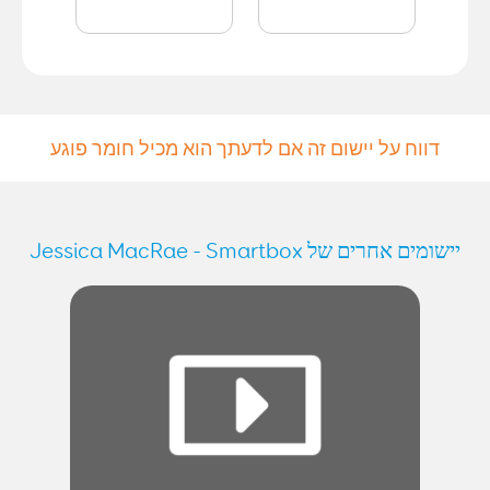
דווח על יישום זה אם לדעתך הוא מכיל חומר פוגע
יישומים אחרים של Jessica MacRae - Smartbox