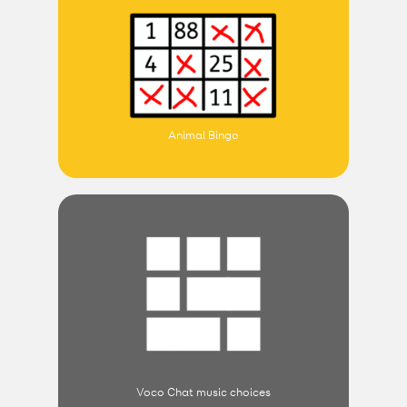
Animal Bingo
Voco Chat music choices