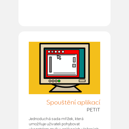
Spouštění aplikací
PETIT
Jednoduchá sada mřížek, která
umožňuje uživateli pohybovat
ukazatelem myši v aplikacích uložených