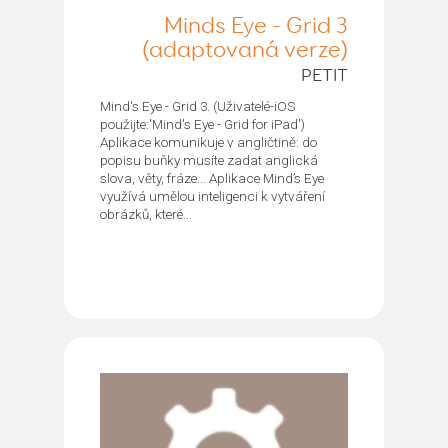
Minds Eye - Grid 3
(adaptovaná verze)
PETIT
Mind's Eye - Grid 3. (Uživatelé-iOS
použijte:'Mind's Eye - Grid for iPad')
Aplikace komunikuje v angličtině: do
popisu buňky musíte zadat anglická
slova, věty, fráze... Aplikace Mind’s Eye
využívá umělou inteligenci k vytváření
obrázků, které...