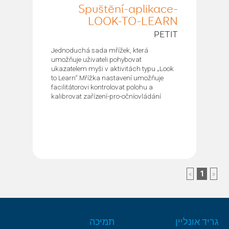
Spuštění-aplikace-
LOOK-TO-LEARN
PETIT
Jednoduchá sada mřížek, která
umožňuje uživateli pohybovat
ukazatelem myši v aktivitách typu „Look
to Learn“.Mřížka nastavení umožňuje
facilitátorovi kontrolovat polohu a
kalibrovat zařízení-pro-očníovládání
»
1
«
גריד אונליין
תמיכה