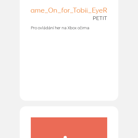
Game_On_for_Tobii_EyeR
PETIT
Pro ovládání her na Xbox očima