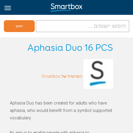
גריד אונליין
Aphasia Duo 16 PCS
היכנס
הפרופיל של Smartbox
הירשם לאתר
Hebrew
Aphasia Duo has been created for adults who have
aphasia, who would benefit from a symbol supported
vocabulary.
Its aim is to enable people with aphasia to