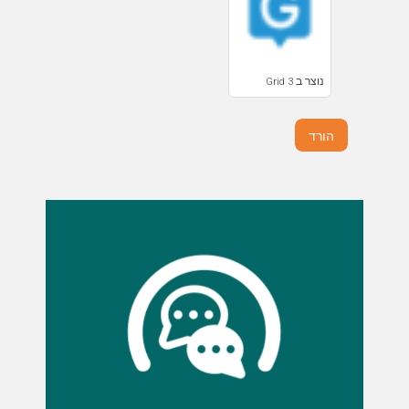
נוצר ב Grid 3
הורד