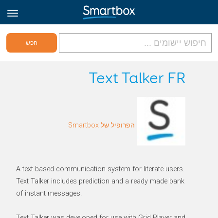
גריד אונליין
Text Talker FR
היכנס
הפרופיל של Smartbox
הירשם לאתר
Hebrew
A text based communication system for literate users.
Text Talker includes prediction and a ready made bank
of instant messages.
Text Talker was developed for use with Grid Player and