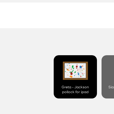
Greta - Jackson
Sia
pollock for ipad