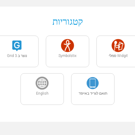
קטגוריות
Widgit סמלי
Symbolstix
נוצר ב Grid 3
תואם לגריד באייפד
English