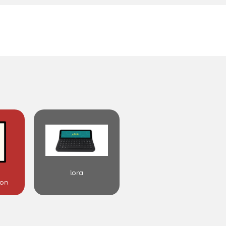
י
lora
ion
ish