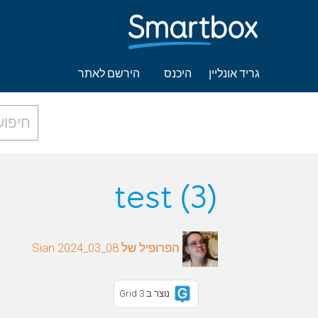
גריד אונליין
היכנס
הירשם לאתר
test (3)
הפרופיל של Sian 2024_03_08
נוצר ב Grid 3