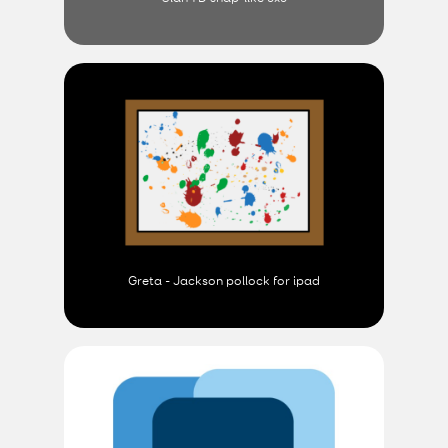
Greta - Jackson pollock for ipad