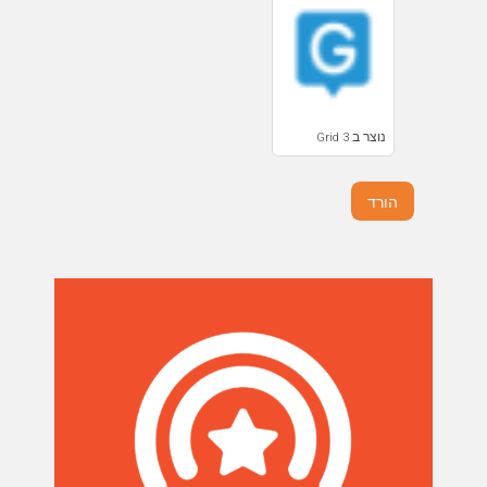
נוצר ב Grid 3
הורד