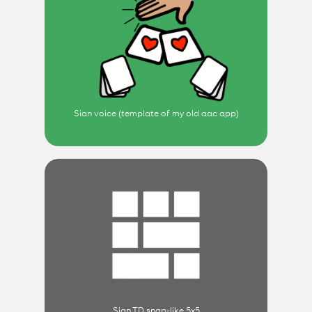
Sian voice (template of my old aac app)
Sian TD snap-like 5x5