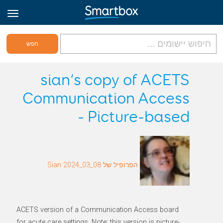
גריד אונליין
sian’s copy of ACETS
Communication Access
היכנס
- Picture-based
הירשם לאתר
Hebrew
הפרופיל של Sian 2024_03_08
ACETS version of a Communication Access board
for acute care settings. Note: this version is picture-