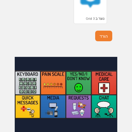
נוצר ב Grid 3
הורד