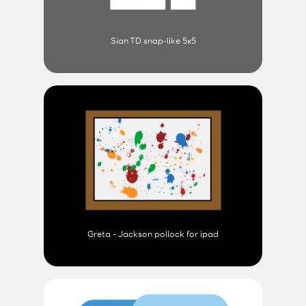
Sian TD snap-like 5x5
Greta - Jackson pollock for ipad