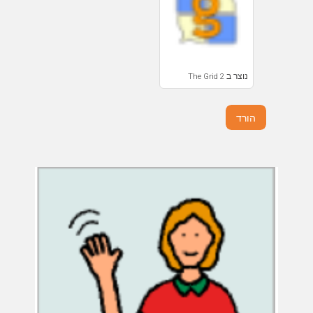
נוצר ב The Grid 2
הורד