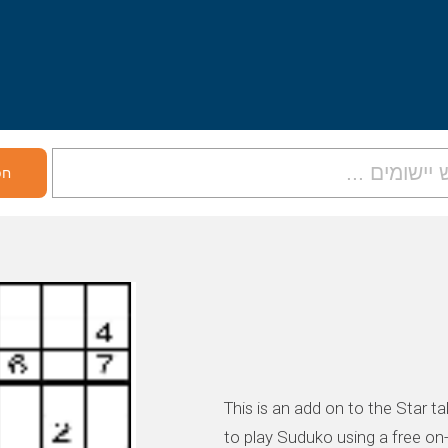
This is an add on to the Star t
to play Suduko using a free on