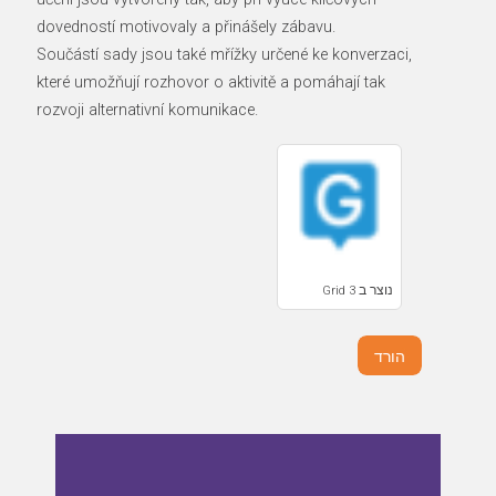
dovedností motivovaly a přinášely zábavu.
Součástí sady jsou také mřížky určené ke konverzaci,
které umožňují rozhovor o aktivitě a pomáhají tak
rozvoji alternativní komunikace.
נוצר ב Grid 3
הורד