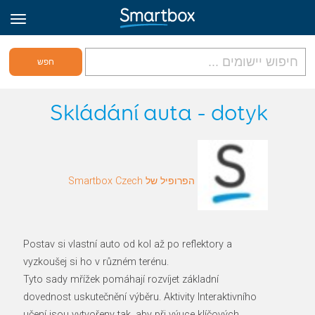
גריד אונליין
Skládání auta - dotyk
היכנס
הפרופיל של Smartbox Czech
הירשם לאתר
Hebrew
Postav si vlastní auto od kol až po reflektory a
vyzkoušej si ho v různém terénu.
Tyto sady mřížek pomáhají rozvíjet základní
dovednost uskutečnění výběru. Aktivity Interaktivního
učení jsou vytvořeny tak, aby při výuce klíčových