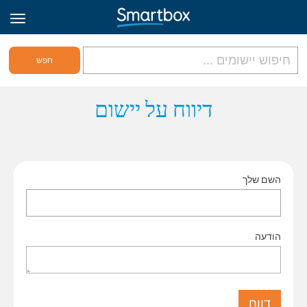
גריד אונליין
דיווח על יישום
היכנס
השם שלך
הירשם לאתר
Hebrew
הודעה