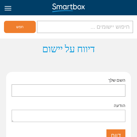
גריד אונליין
דיווח על יישום
היכנס
השם שלך
הירשם לאתר
Hebrew
הודעה