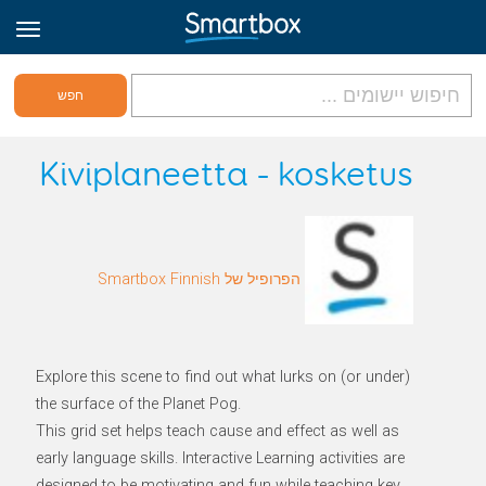
גריד אונליין
Kiviplaneetta - kosketus
היכנס
הפרופיל של Smartbox Finnish
הירשם לאתר
Hebrew
Explore this scene to find out what lurks on (or under)
the surface of the Planet Pog.
This grid set helps teach cause and effect as well as
early language skills. Interactive Learning activities are
designed to be motivating and fun while teaching key