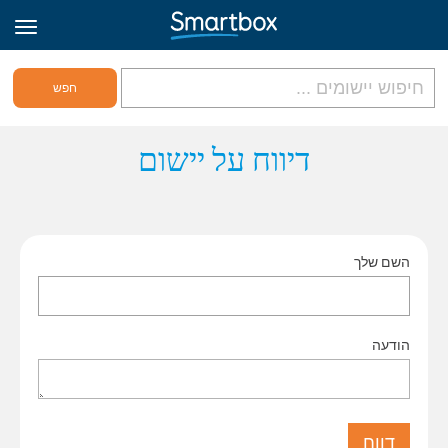
גריד אונליין
דיווח על יישום
היכנס
השם שלך
הירשם לאתר
Hebrew
הודעה