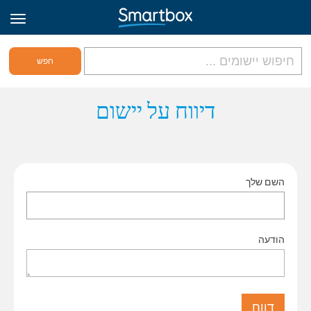
גריד אונליין
דיווח על יישום
היכנס
השם שלך
הירשם לאתר
Hebrew
הודעה