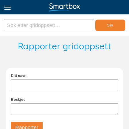
Online Grids
Rapporter gridoppsett
Logg inn
Ditt navn
Registrer deg
Norsk
Beskjed