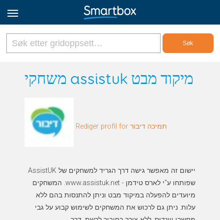
Online Grids
משחקי assistuk מיקוד מבט
Logg inn
Rediger profil for תמיכה דיבור
Registrer deg
Norsk
יישום זה מאפשר גישה דרך הגריד למשחקים של AssistUK
שפותחו ע"י לארס טידמן - www.assistuk.net. המשחקים
מיועדים להפעלה במיקוד מבט וניתן להתנסות בהם ללא
עלות. ניתן גם לרכוש את המשחקים לשימוש קבוע על גבי
מחשבי ווינדוס, ללא צורך בחיבור לרשת, דרך