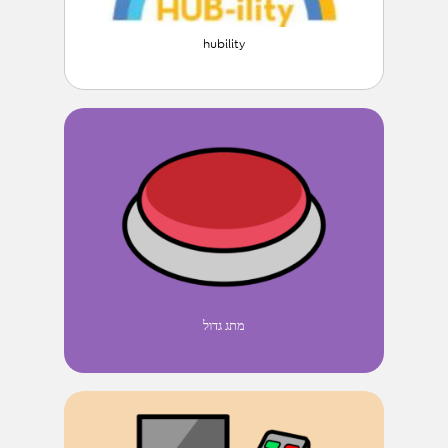
hubility
מתג גדול