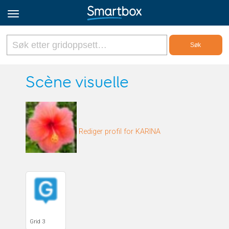
Online Grids
Scène visuelle
Logg inn
Rediger profil for KARINA
Registrer deg
Norsk
Grid 3