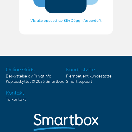
Vis alle oppsett av Elin Dögg - Aabentoft
Online Grids
Kundestøtte
Beskyttelse av Privatinfo
Fjernbetjent kundestøtte
Kopibeskyttet © 2026
Smartbox
Smart support
Kontakt
Ta kontakt