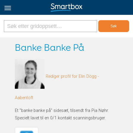
Online Grids
Banke Banke På
Logg inn
Rediger profil for Elin Dögg -
Registrer deg
Norsk
Aabentoft
Et "banke banke på" sidesæt, tilsendt fra Pia Nøhr.
Specielt lavet til en 0/1 kontakt scanningsbruger.