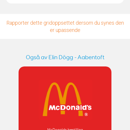
Rapporter dette gridoppsettet dersom du synes den
er upassende
Også av Elin Dögg - Aabentoft
McDonalds bestilling