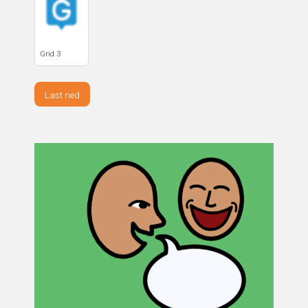
Grid 3
Last ned