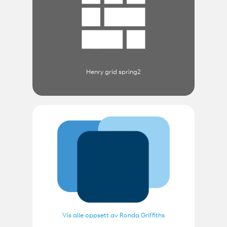
Henry grid spring2
Vis alle oppsett av Ronda Griffiths