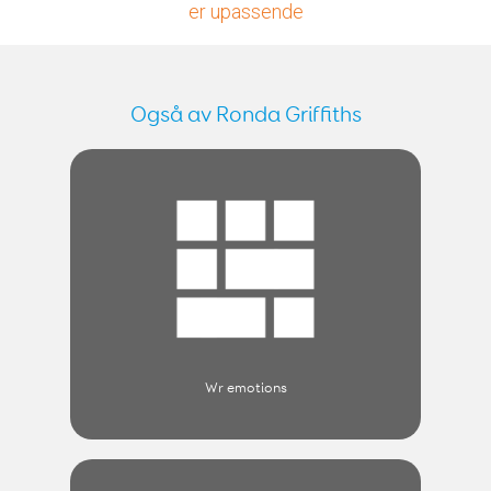
er upassende
Også av Ronda Griffiths
Wr emotions