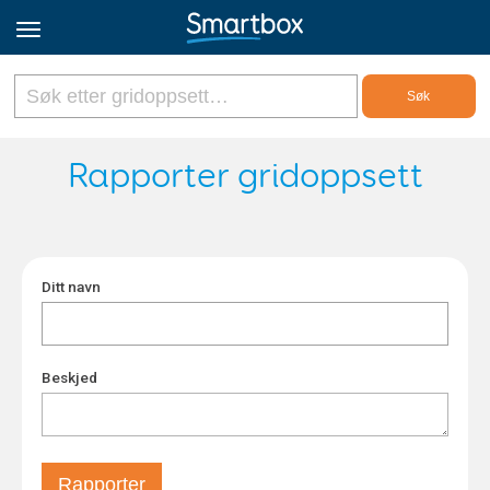
Online Grids
Rapporter gridoppsett
Logg inn
Ditt navn
Registrer deg
Norsk
Beskjed