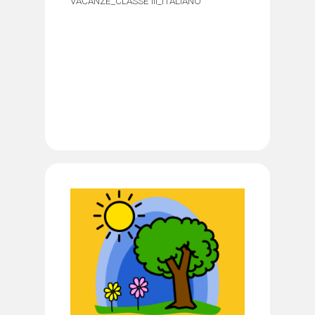
VACANZE_CLASSE III_ITALIANO