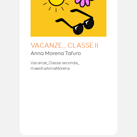
VACANZE_ CLASSE II
Anna Morena Tafuro
Vacanze_Classe seconda_
maestraAnnaMorena