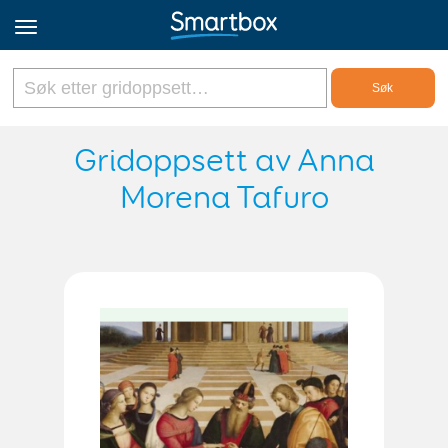
Online Grids
Gridoppsett av Anna
Morena Tafuro
Logg inn
Registrer deg
Norsk