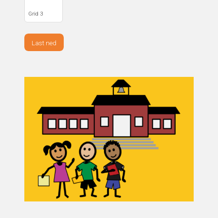
Grid 3
Last ned