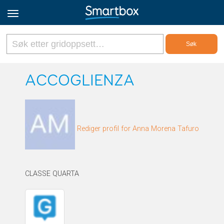
Online Grids
ACCOGLIENZA
Logg inn
Rediger profil for Anna Morena Tafuro
Registrer deg
Norsk
CLASSE QUARTA