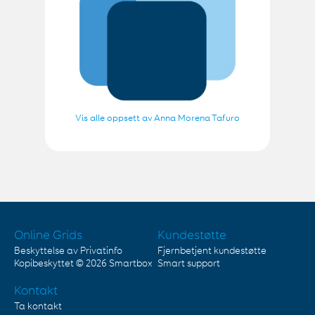
Vis alle oppsett av Anna Morena Tafuro
Online Grids
Kundestøtte
Beskyttelse av Privatinfo
Fjernbetjent kundestøtte
Kopibeskyttet © 2026
Smartbox
Smart support
Kontakt
Ta kontakt