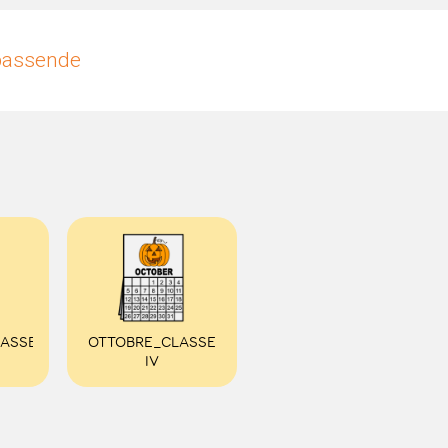
upassende
ASSE
OTTOBRE_CLASSE
IV