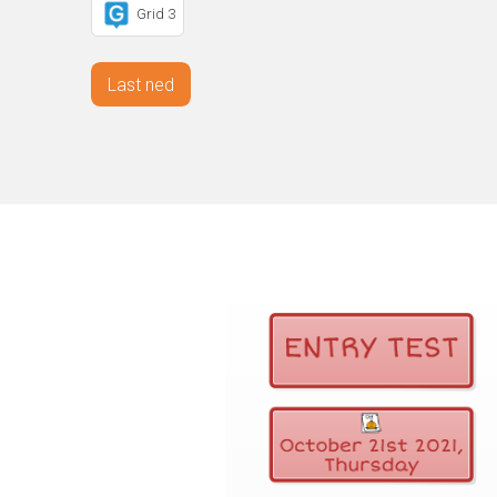
Grid 3
Last ned