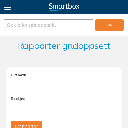
Online Grids
Rapporter gridoppsett
Logg inn
Ditt navn
Registrer deg
Norsk
Beskjed