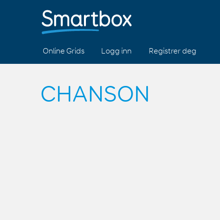
Online Grids
Logg inn
Registrer deg
CHANSON