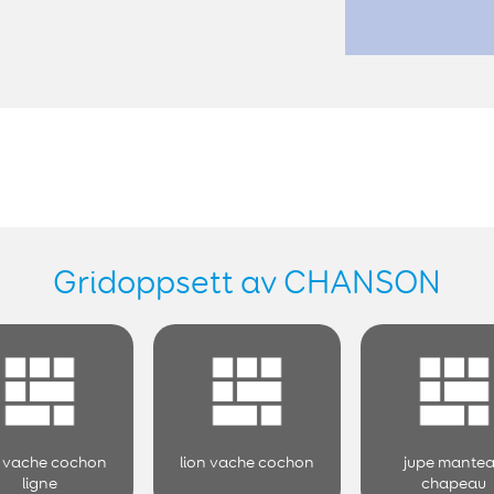
Gridoppsett av CHANSON
n vache cochon
lion vache cochon
jupe mante
ligne
chapeau