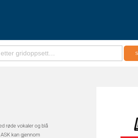
ed røde vokaler og blå
r ASK kan gjennom