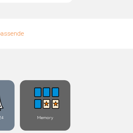
upassende
24
Memory