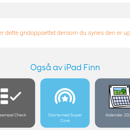
r dette gridoppsettet dersom du synes den er 
Også av iPad Finn
sempel Check
Starte med Super
Kalender 20
Core