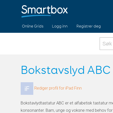
Online Grids
Logg inn
Registrer deg
Bokstavslyd ABC
Rediger profil for iPad Finn
Bokstavlydtastatur ABC er et alfabetisk tastatur m
konsonanter. Barn, unge og voksne med behov fo