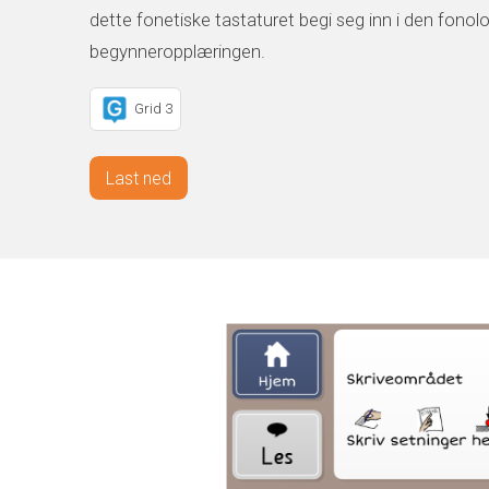
dette fonetiske tastaturet begi seg inn i den fonol
begynneropplæringen.
Grid 3
Last ned