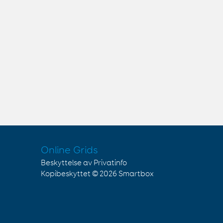
Online Grids
Beskyttelse av Privatinfo
Kopibeskyttet © 2026
Smartbox