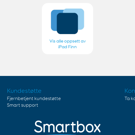
Vis alle oppsett av
iPad Finn
Kundestøtte
Kon
Fjernbetjent kundestøtte
Ta k
Smart support