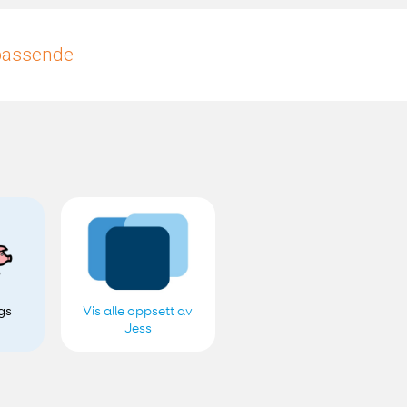
upassende
igs
Vis alle oppsett av
Jess