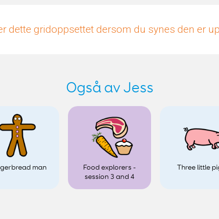
r dette gridoppsettet dersom du synes den er 
Også av Jess
ngerbread man
Food explorers -
Three little p
session 3 and 4