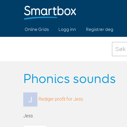
Online Grids
Logg inn
Registrer deg
Phonics sounds
Rediger profil for Jess
Jess