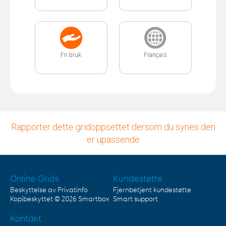
Fri bruk
Français
Rapporter dette gridoppsettet dersom du synes den
er upassende
Online Grids
Kundestøtte
Beskyttelse av Privatinfo
Fjernbetjent kundestøtte
Kopibeskyttet © 2026
Smartbox
Smart support
Kontakt