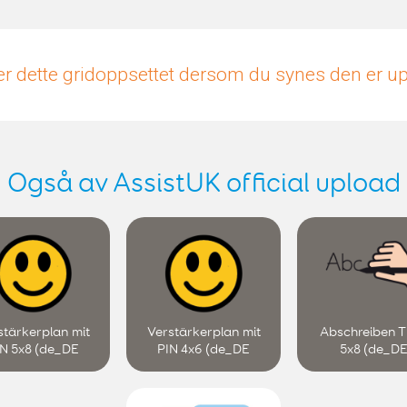
r dette gridoppsettet dersom du synes den er 
Også av AssistUK official upload
stärkerplan mit
Verstärkerplan mit
Abschreiben T
N 5x8 (de_DE
PIN 4x6 (de_DE
5x8 (de_D
TACOM 1.0.1)
METACOM 1.0.1)
METACOM 1.0