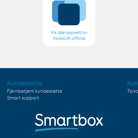
Vis alle oppsett av
AssistUK official
upload
Kundestøtte
Kon
Fjernbetjent kundestøtte
Ta k
Smart support