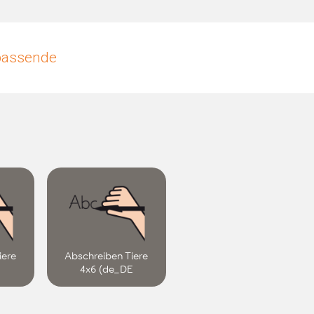
upassende
iere
Abschreiben Tiere
E
4x6 (de_DE
.0)
METACOM 1.0.0)