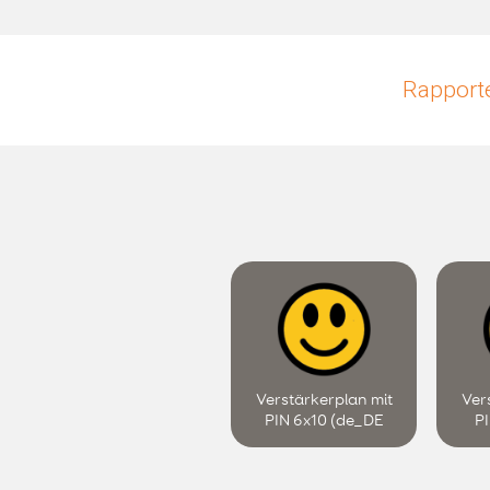
Rapporte
Verstärkerplan mit
Ver
PIN 6x10 (de_DE
PI
METACOM 1.0.1)
ME