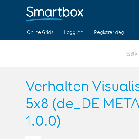
Online Grids
Logg inn
Registrer deg
Verhalten Visuali
5x8 (de_DE ME
1.0.0)