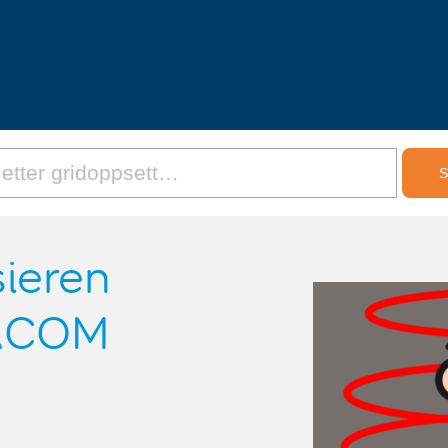
sieren
TACOM