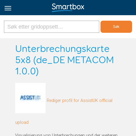
Online Grids
Unterbrechungskarte
5x8 (de_DE METACOM
Logg inn
1.0.0)
Registrer deg
Norsk
Rediger profil for AssistUK official
upload
Visualisierung von Unterbrechungen und der weiteren