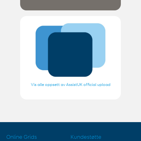
Vis alle oppsett av AssistUK official upload
Online Grids
Kundestøtte