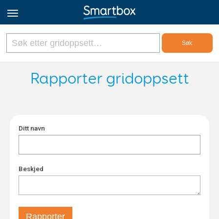
Online Grids
Rapporter gridoppsett
Logg inn
Ditt navn
Registrer deg
Norsk
Beskjed