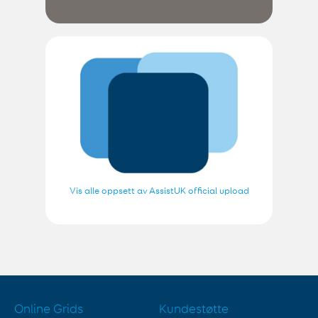
Vis alle oppsett av AssistUK official upload
Online Grids
Kundestøtte