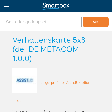
Online Grids
Verhaltenskarte 5x8
(de_DE METACOM
Logg inn
1.0.0)
Registrer deg
Norsk
Rediger profil for AssistUK official
upload
Visualisierung von Situation und erwünschtem