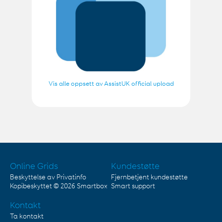
Vis alle oppsett av AssistUK official upload
Online Grids
Kundestøtte
Beskyttelse av Privatinfo
Fjernbetjent kundestøtte
Kopibeskyttet © 2026
Smartbox
Smart support
Kontakt
Ta kontakt