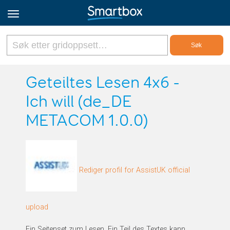
Online Grids
Geteiltes Lesen 4x6 -
Ich will (de_DE
Logg inn
METACOM 1.0.0)
Registrer deg
Norsk
Rediger profil for AssistUK official
upload
Ein Seitenset zum Lesen. Ein Teil des Textes kann