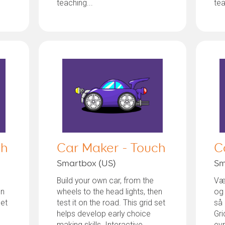
teaching...
tea
ch
Car Maker - Touch
C
Smartbox (US)
Sm
Build your own car, from the
Væl
en
wheels to the head lights, then
og 
set
test it on the road. This grid set
så 
helps develop early choice
Gri
making skills. Interactive
evn