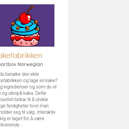
akefabrikken
artbox Norwegian
 du besøke den ekle
kefabrikken og lage en kake?
g ingredienser og som du vil
i og utenpå kaka. Dette
settet bidrar til å utvikle
lige ferdigheter hvor man
holder seg til valg. Interaktiv
ing er laget for å være
iverende...