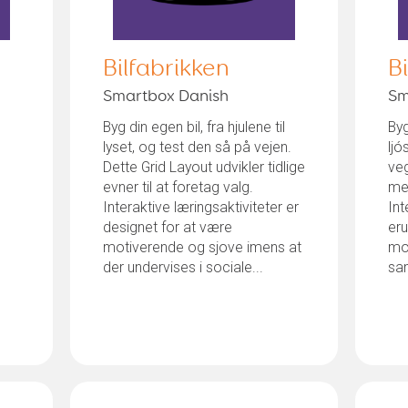
Bilfabrikken
B
Smartbox Danish
Sm
Byg din egen bil, fra hjulene til
Byg
lyset, og test den så på vejen.
ljó
Dette Grid Layout udvikler tidlige
veg
evner til at foretag valg.
men
Interaktive læringsaktiviteter er
Int
designet for at være
eru
motiverende og sjove imens at
mot
der undervises i sociale...
sam