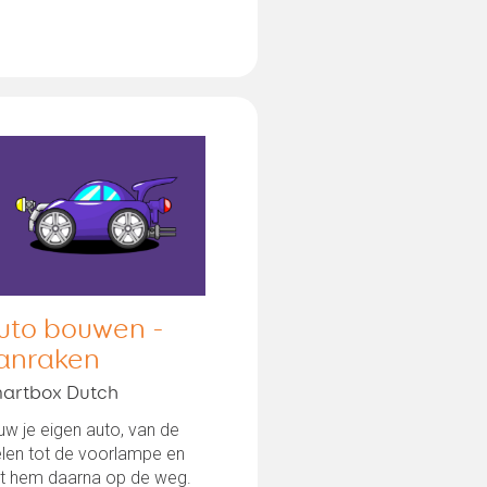
uto bouwen -
anraken
artbox Dutch
w je eigen auto, van de
elen tot de voorlampe en
st hem daarna op de weg.