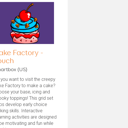
ake Factory -
ouch
artbox (US)
you want to visit the creepy
ke Factory to make a cake?
ose your base, icing and
oky toppings! This grid set
ps develop early choice
ing skills. Interactive
rning activities are designed
be motivating and fun while