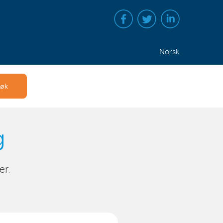
Norsk
g
er.