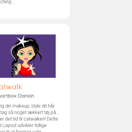
ching...
atwalk
artbox Danish
g din makeup, style dit hår
tag så noget lækkert tøj på…
er det tid til catwalken! Dette
d Layout udvikler tidlige
er til at foretag valg.