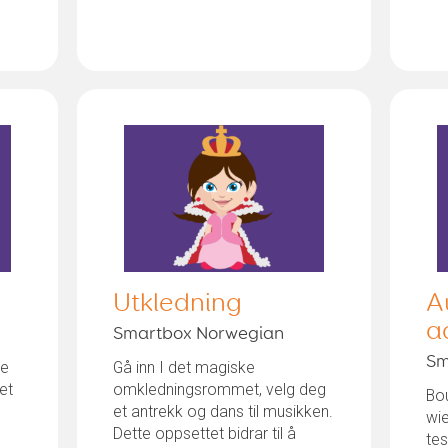
Utkledning
A
a
Smartbox Norwegian
Sm
ge
Gå inn I det magiske
et
omkledningsrommet, velg deg
Bou
et antrekk og dans til musikken.
wi
Dette oppsettet bidrar til å
te