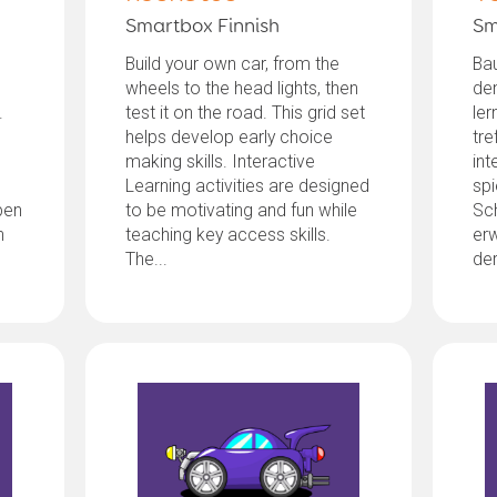
Smartbox Finnish
Sm
Build your own car, from the
Bau
wheels to the head lights, then
de
.
test it on the road. This grid set
ler
helps develop early choice
tre
making skills. Interactive
int
Learning activities are designed
spi
pen
to be motivating and fun while
Sch
n
teaching key access skills.
erw
The...
der