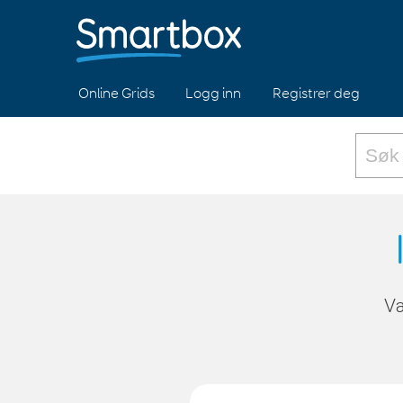
Online Grids
Logg inn
Registrer deg
Væ