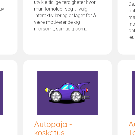
utvikle tidlige ferdigheter hvor
Dez
tiv
man forholder seg til valg.
on
Interaktiv læring er laget for å
ma
være motiverende og
Int
morsomt, samtidig som...
on
leu
Autopaja -
A
kosketus
T