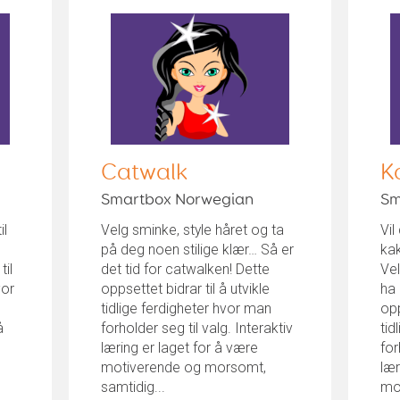
Catwalk
K
Smartbox Norwegian
Sm
il
Velg sminke, style håret og ta
Vil
på deg noen stilige klær… Så er
ka
til
det tid for catwalken! Dette
Vel
vor
oppsettet bidrar til å utvikle
ha 
tidlige ferdigheter hvor man
opp
å
forholder seg til valg. Interaktiv
tid
læring er laget for å være
for
motiverende og morsomt,
lær
samtidig...
mot