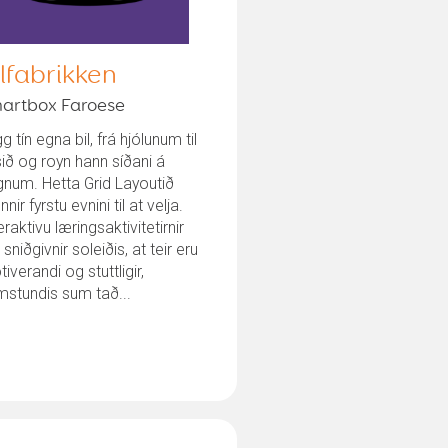
ilfabrikken
artbox Faroese
g tín egna bil, frá hjólunum til
sið og royn hann síðani á
num. Hetta Grid Layoutið
nir fyrstu evnini til at velja.
eraktivu læringsaktivitetirnir
 sniðgivnir soleiðis, at teir eru
iverandi og stuttligir,
stundis sum tað...