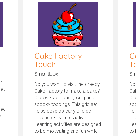
h
Cake Factory -
C
Touch
T
Smartbox
Sm
en
Do you want to visit the creepy
Do 
set
Cake Factory to make a cake?
Ca
Choose your base, icing and
Cho
spooky toppings! This grid set
spo
ned
helps develop early choice
hel
le
making skills. Interactive
mak
Learning activities are designed
Lea
to be motivating and fun while
to 