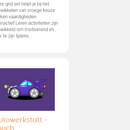
e grid set helpt je bij het
twikkelen van vroege keuze
ken vaardigheden.
eractief Leren activiteiten zijn
twikkeld om motiverend en
k te zijn tijdens...
utowerkstatt -
ouch