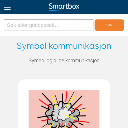
Online Grids
Symbol kommunikasjon
Logg inn
Symbol og bilde kommunikasjon
Registrer deg
Norsk