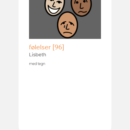
følelser [96]
Lisbeth
med tegn