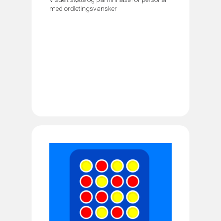
med ordletingsvansker