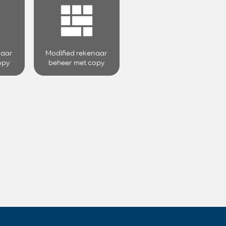
naar
Modified rekenaar
opy
beheer met copy