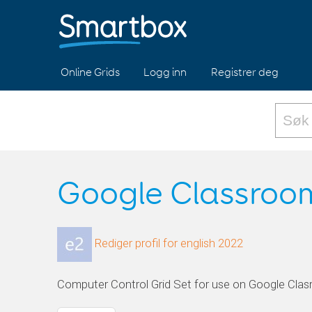
Online Grids
Logg inn
Registrer deg
Google Classroo
Rediger profil for english 2022