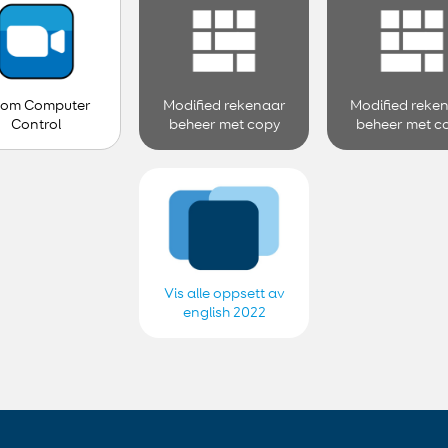
om Computer
Modified rekenaar
Modified reke
Control
beheer met copy
beheer met c
Vis alle oppsett av
english 2022