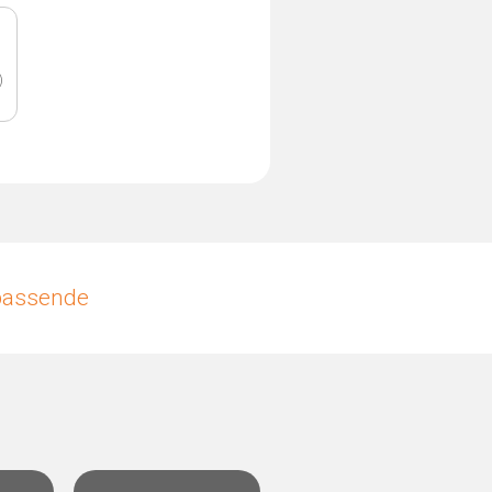
)
upassende