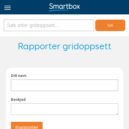
Online Grids
Rapporter gridoppsett
Logg inn
Ditt navn
Registrer deg
Norsk
Beskjed