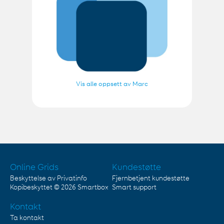
Vis alle oppsett av Marc
Online Grids
Kundestøtte
Beskyttelse av Privatinfo
Fjernbetjent kundestøtte
Kopibeskyttet © 2026
Smartbox
Smart support
Kontakt
Ta kontakt