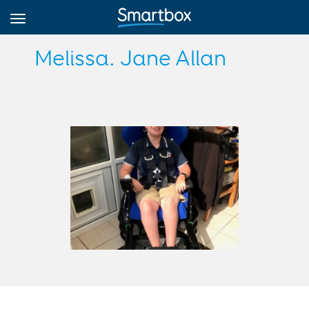
Melissa. Jane Allan
Online Grids
Logg inn
Registrer deg
Norsk