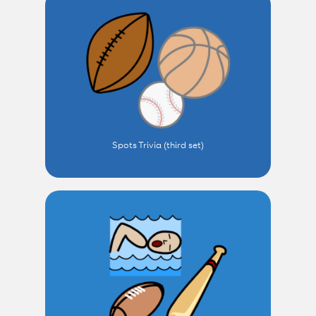
Spots Trivia (third set)