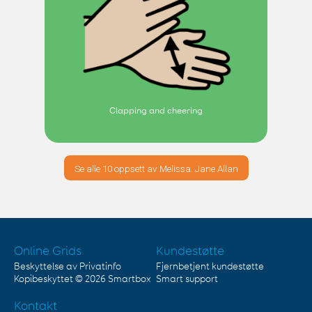
Clapping and cheering
Se alle 10 oppsett av Melissa. Jane Allan
Online Grids
Kundestøtte
Beskyttelse av Privatinfo
Fjernbetjent kundestøtte
Kopibeskyttet © 2026
Smartbox
Smart support
Kontakt