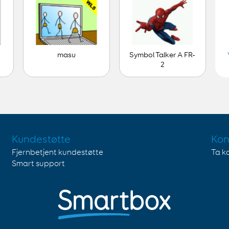
masu
Symbol Talker A FR-
2
Kundestøtte
Kon
Fjernbetjent kundestøtte
Ta k
Smart support