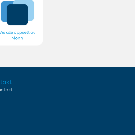
Vis alle oppsett av
Monn
takt
ontakt