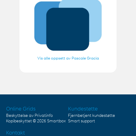
Vis alle oppsett av Pascale Gracia
Online Grids
Kundestøtte
Beskyttelse av Privatinfo
Fjernbetjent kundestøtte
Kopibeskyttet © 2026
Smartbox
Smart support
Kontakt