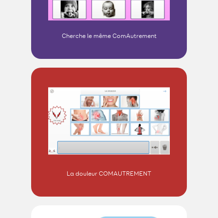
Cherche le même ComAutrement
La douleur COMAUTREMENT