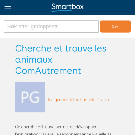
Online Grids
Cherche et trouve les
animaux
Logg inn
ComAutrement
Registrer deg
Norsk
Rediger profil for Pascale Gracia
Ce cherche et trouve permet de développer
l'exploration visuelle, la reconnaissance visuelle, la