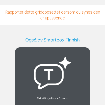
Rapporter dette gridoppsettet dersom du synes den
er upassende
Også av Smartbox Finnish
Tekstikirjoitus - AI beta