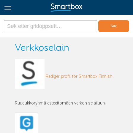
Online Grids
Verkkoselain
Logg inn
Rediger profil for Smartbox Finnish
Registrer deg
Norsk
Ruudukkoryhmä esteettömään verkon selailuun.