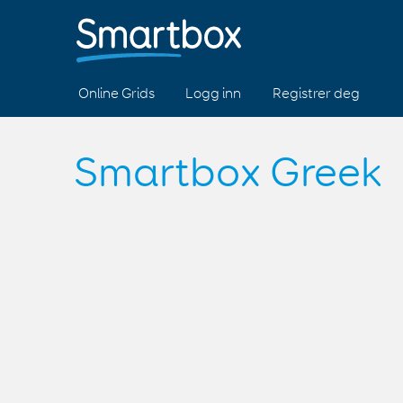
Online Grids
Logg inn
Registrer deg
Smartbox Greek