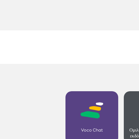
Voco Chat
Ομιλ
εκδό