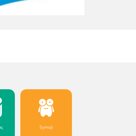
ας
Symoji