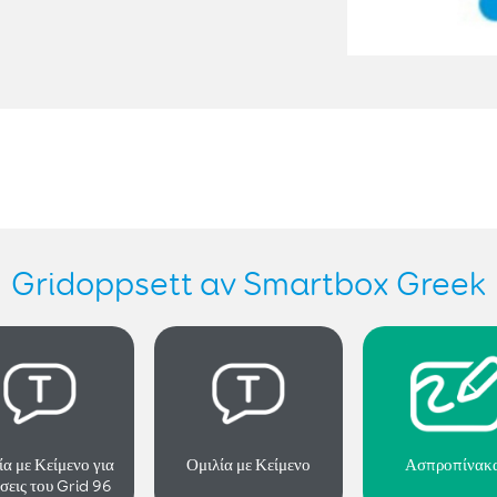
Gridoppsett av Smartbox Greek
ία με Κείμενο για
Ομιλία με Κείμενο
Ασπροπίνακ
σεις του Grid 96