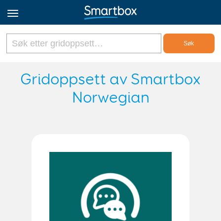
Online Grids
Gridoppsett av Smartbox
Norwegian
Logg inn
Registrer deg
Norsk