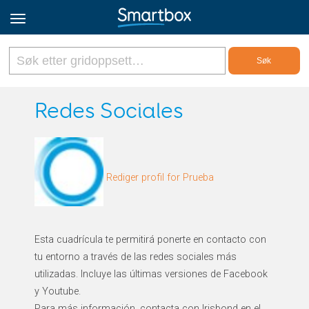
Online Grids
Redes Sociales
Logg inn
Rediger profil for Prueba
Registrer deg
Norsk
Esta cuadrícula te permitirá ponerte en contacto con
tu entorno a través de las redes sociales más
utilizadas. Incluye las últimas versiones de Facebook
y Youtube.
Para más información, contacta con Irisbond en el