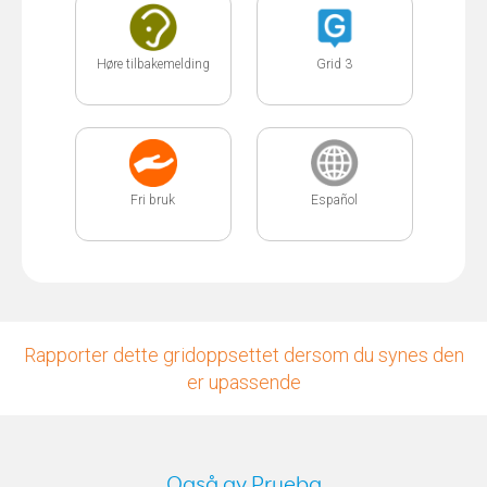
Høre tilbakemelding
Grid 3
Fri bruk
Español
Rapporter dette gridoppsettet dersom du synes den
er upassende
Også av Prueba