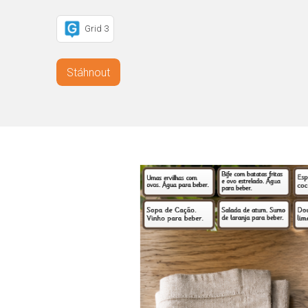
Grid 3
Stáhnout