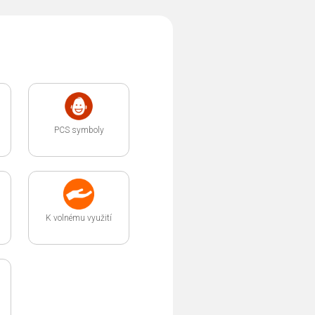
PCS symboly
K volnému využití