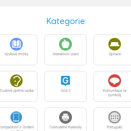
Kategorie
Výukové mřížky
Interaktivní učení
Spínače
Zvukové zpětná vazba
Grid 3
Komunikace se
symboly
Kompatibilní s Gridem
Tisknutelné materiály
Português