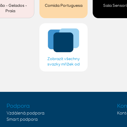
ão - Gelados -
Comida Portuguesa
Sala Sensori
Praia
Zobrazit všechny
svazky mřížek od
Equipa ANDITEC
Podpora
Kon
Vzdálená podpora
Kont
Smart podpora