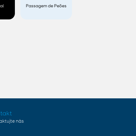
al
Passagem de Peões
takt
aktujte nás